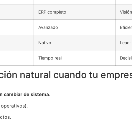
ERP completo
Visió
Avanzado
Eficie
Nativo
Lead-
Tiempo real
Decis
ución natural cuando tu empre
in cambiar de sistema
.
operativos).
ctos.